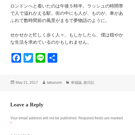
ロンドンへと着いたのは午後５時半。ラッシュの時間帯
で人で溢れかえる駅。街の中にも人が、ものが、車があ
ふれて数時間前の風景がまるで夢物語のように。
せかせかと忙しく歩く人々。もしかしたら、僕は穏やか
な生活を求めているのかもしれません。
Fa
T
Li
S
ce
wi
ne
ha
bo
tte
re
Posted
Author
Categories
May 21, 2017
takazumi
幸福論
,
旅日記
ok
r
on
Leave a Reply
Your email address will not be published.
Required fields are marked
*