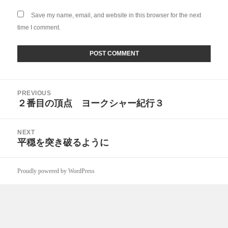
Save my name, email, and website in this browser for the next
time I comment.
Post
PREVIOUS
navigation
２番目の頂点 ヨークシャー紀行３
Previous
post:
NEXT
平穏を突き破るように
Next
post:
Proudly powered by WordPress