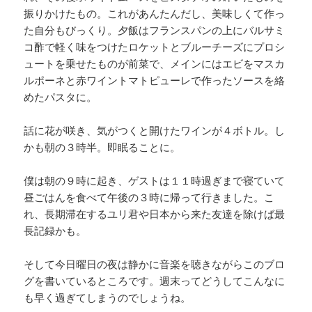
振りかけたもの。これがあんたんだし、美味しくて作っ
た自分もびっくり。夕飯はフランスパンの上にバルサミ
コ酢で軽く味をつけたロケットとブルーチーズにプロシ
ュートを乗せたものが前菜で、メインにはエビをマスカ
ルポーネと赤ワイントマトピューレで作ったソースを絡
めたパスタに。
話に花が咲き、気がつくと開けたワインが４ボトル。し
かも朝の３時半。即眠ることに。
僕は朝の９時に起き、ゲストは１１時過ぎまで寝ていて
昼ごはんを食べて午後の３時に帰って行きました。こ
れ、長期滞在するユリ君や日本から来た友達を除けば最
長記録かも。
そして今日曜日の夜は静かに音楽を聴きながらこのブロ
グを書いているところです。週末ってどうしてこんなに
も早く過ぎてしまうのでしょうね。