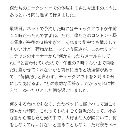
僕たちのヨークシャーでの休暇もまさに今週末のように
あっという間に過ぎて行きました。
最終日。ネットで予約した時にはチェックアウトが午前
１１時だったんですよね。ただ、僕たちのロンドンへ帰
る電車が午後の３時すぎで、それまで街中でも散歩して
もいいけど、荷物がね。っていう悩みが。このホリデー
コテッジのオーナーから”何かあったらメールをして
ね。”と言われていたので、午後の３時ぐらいまで荷物
だけ置かせてくれないかと前日に送ると凄返信があっ
て、”荷物だけと言わず、チェックアウトを３時３０分
にしてあげるよ。”との素敵な回答が。だからそれに甘
えて、ゆったりとした朝を過ごしました。
何をするわけでもなく、ただベッドに寝そべって過ごす
穏やかな時間。これってものすごく贅沢だなって。小さ
な窓から差し込む光の中で、大好きな人が隣にいて、何
をしなくてはいけないと焦ることもなく、ただ寝そべっ